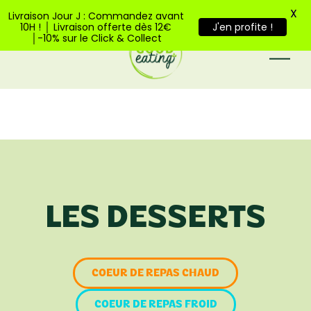
Bienvenue sur Good Eating
X
Livraison Jour J : Commandez avant
10H ! │ Livraison offerte dès 12€
J'en profite !
│-10% sur le Click & Collect
LES DESSERTS
COEUR DE REPAS CHAUD
COEUR DE REPAS FROID