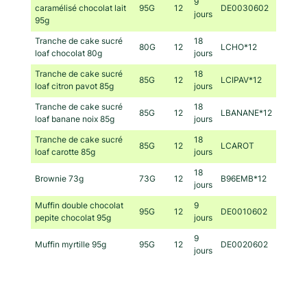
9
caramélisé chocolat lait
95G
12
DE0030602
jours
95g
Tranche de cake sucré
18
80G
12
LCHO*12
loaf chocolat 80g
jours
Tranche de cake sucré
18
85G
12
LCIPAV*12
loaf citron pavot 85g
jours
Tranche de cake sucré
18
85G
12
LBANANE*12
loaf banane noix 85g
jours
Tranche de cake sucré
18
85G
12
LCAROT
loaf carotte 85g
jours
18
Brownie 73g
73G
12
B96EMB*12
jours
Muffin double chocolat
9
95G
12
DE0010602
pepite chocolat 95g
jours
9
Muffin myrtille 95g
95G
12
DE0020602
jours