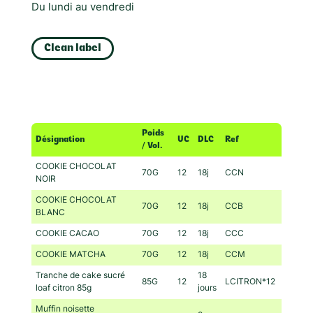
Du lundi au vendredi
Clean label
Poids
Désignation
UC
DLC
Ref
/ Vol.
COOKIE CHOCOLAT
70G
12
18j
CCN
NOIR
COOKIE CHOCOLAT
70G
12
18j
CCB
BLANC
COOKIE CACAO
70G
12
18j
CCC
COOKIE MATCHA
70G
12
18j
CCM
Tranche de cake sucré
18
85G
12
LCITRON*12
loaf citron 85g
jours
Muffin noisette