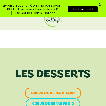
Bienvenue sur Good Eating
X
Livraison Jour J : Commandez avant
10H ! │ Livraison offerte dès 12€
J'en profite !
│-10% sur le Click & Collect
LES DESSERTS
COEUR DE REPAS CHAUD
COEUR DE REPAS FROID