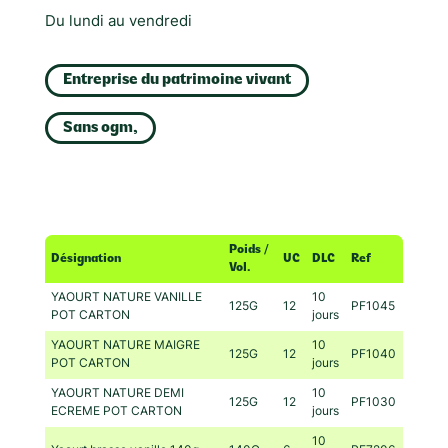
Du lundi au vendredi
Entreprise du patrimoine vivant
Sans ogm,
Poids /
Désignation
UC
DLC
Ref
Vol.
YAOURT NATURE VANILLE
10
125G
12
PF1045
POT CARTON
jours
YAOURT NATURE MAIGRE
10
125G
12
PF1040
POT CARTON
jours
YAOURT NATURE DEMI
10
125G
12
PF1030
ECREME POT CARTON
jours
10