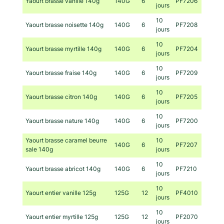
Yaourt brasse vanille 140g
140G
6
PF7206
jours
10
Yaourt brasse noisette 140g
140G
6
PF7208
jours
10
Yaourt brasse myrtille 140g
140G
6
PF7204
jours
10
Yaourt brasse fraise 140g
140G
6
PF7209
jours
10
Yaourt brasse citron 140g
140G
6
PF7205
jours
10
Yaourt brasse nature 140g
140G
6
PF7200
jours
Yaourt brasse caramel beurre
10
140G
6
PF7207
sale 140g
jours
10
Yaourt brasse abricot 140g
140G
6
PF7210
jours
10
Yaourt entier vanille 125g
125G
12
PF4010
jours
10
Yaourt entier myrtille 125g
125G
12
PF2070
jours